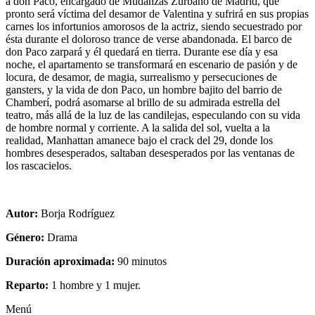
a don Paco, encargado de Mudanzas Zurbano de Madrid, que
pronto será víctima del desamor de Valentina y sufrirá en sus propias
carnes los infortunios amorosos de la actriz, siendo secuestrado por
ésta durante el doloroso trance de verse abandonada. El barco de
don Paco zarpará y él quedará en tierra. Durante ese día y esa
noche, el apartamento se transformará en escenario de pasión y de
locura, de desamor, de magia, surrealismo y persecuciones de
gansters, y la vida de don Paco, un hombre bajito del barrio de
Chamberí, podrá asomarse al brillo de su admirada estrella del
teatro, más allá de la luz de las candilejas, especulando con su vida
de hombre normal y corriente. A la salida del sol, vuelta a la
realidad, Manhattan amanece bajo el crack del 29, donde los
hombres desesperados, saltaban desesperados por las ventanas de
los rascacielos.
Autor:
Borja Rodríguez
Género:
Drama
Duración aproximada:
90 minutos
Reparto:
1 hombre y 1 mujer.
Menú